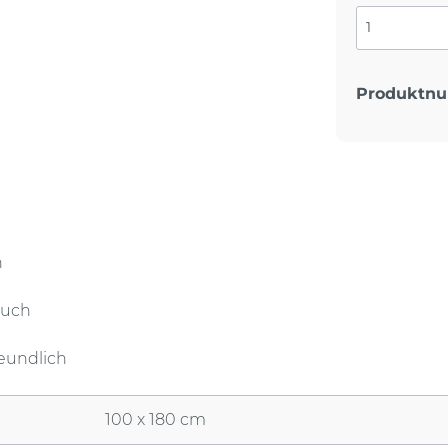
Produktn
n
tuch
eundlich
100 x 180 cm